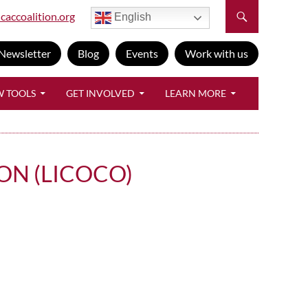
caccoalition.org
English
Newsletter
Blog
Events
Work with us
W TOOLS
GET INVOLVED
LEARN MORE
ON (LICOCO)