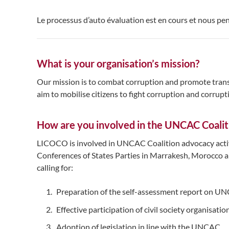
Le processus d’auto évaluation est en cours et nous pen
What is your organisation’s mission?
Our mission is to combat corruption and promote trans
aim to mobilise citizens to fight corruption and corrupt
How are you involved in the UNCAC Coalit
LICOCO is involved in UNCAC Coalition advocacy activ
Conferences of States Parties in Marrakesh, Morocco and
calling for:
Preparation of the self-assessment report on 
Effective participation of civil society organisa
Adoption of legislation in line with the UNCAC