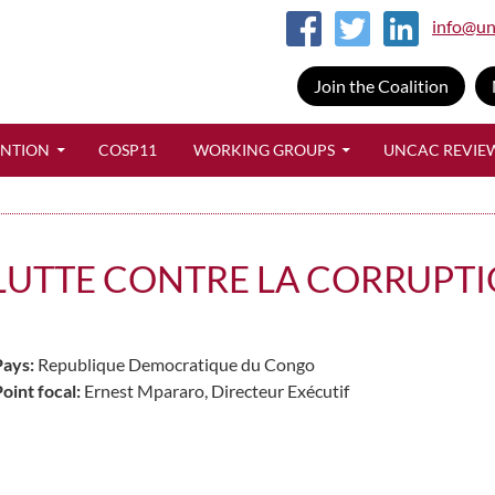
info@un
Join the Coalition
SKIP TO CONTENT
ENTION
COSP11
WORKING GROUPS
UNCAC REVIE
LUTTE CONTRE LA CORRUPTI
Pays:
Republique Democratique du Congo
oint focal:
Ernest Mpararo, Directeur Exécutif