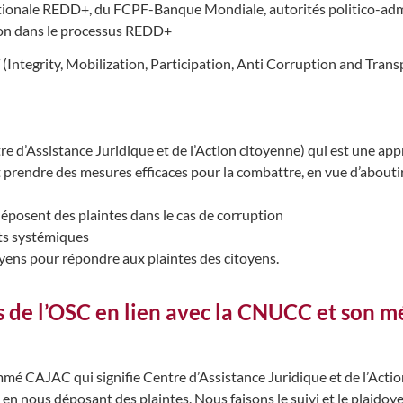
ionale REDD+, du FCPF-Banque Mondiale, autorités politico-admi
tion dans le processus REDD+
tegrity, Mobilization, Participation, Anti Corruption and Trans
d’Assistance Juridique et de l’Action citoyenne) qui est une app
et prendre des mesures efficaces pour la combattre, en vue d’abouti
déposent des plaintes dans le cas de corruption
ts systémiques
oyens pour répondre aux plaintes des citoyens.
és de l’OSC en lien avec la CNUCC et son
é CAJAC qui signifie Centre d’Assistance Juridique et de l’Acti
 en nous déposant des plaintes. Nous faisons le suivi et le plaidoye