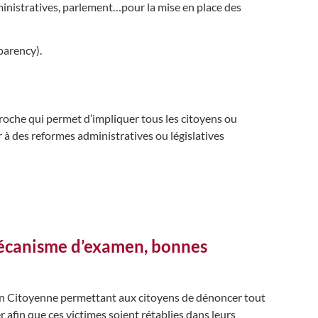
nistratives, parlement…pour la mise en place des
parency).
roche qui permet d’impliquer tous les citoyens ou
r à des reformes administratives ou législatives
 mécanisme d’examen, bonnes
on Citoyenne permettant aux citoyens de dénoncer tout
r afin que ces victimes soient rétablies dans leurs