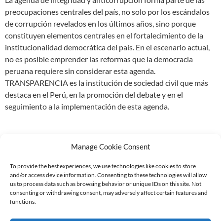
preocupaciones centrales del país, no solo por los escándalos
de corrupción revelados en los últimos años, sino porque
constituyen elementos centrales en el fortalecimiento de la
institucionalidad democrática del país. En el escenario actual,
no es posible emprender las reformas que la democracia
peruana requiere sin considerar esta agenda.
TRANSPARENCIA es la institución de sociedad civil que más
destaca en el Perú, en la promoción del debate y en el
seguimiento a la implementación de esta agenda.
Manage Cookie Consent
To provide the best experiences, we use technologies like cookies to store
and/or access device information. Consenting to these technologies will allow
Supported by:
us to process data such as browsing behavior or unique IDs on this site. Not
consenting or withdrawing consent, may adversely affect certain features and
functions.