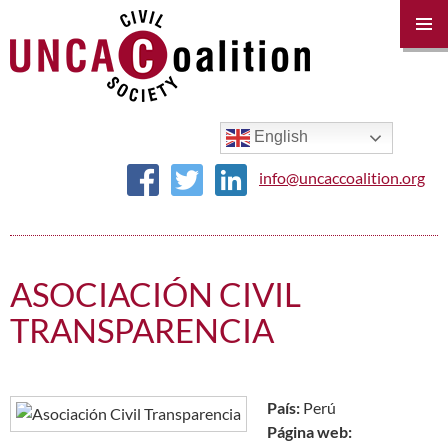
PRIM
MENU
SKIP
TO
CONTENT
English
info@uncaccoalition.org
ASOCIACIÓN CIVIL
TRANSPARENCIA
País:
Perú
Página web: