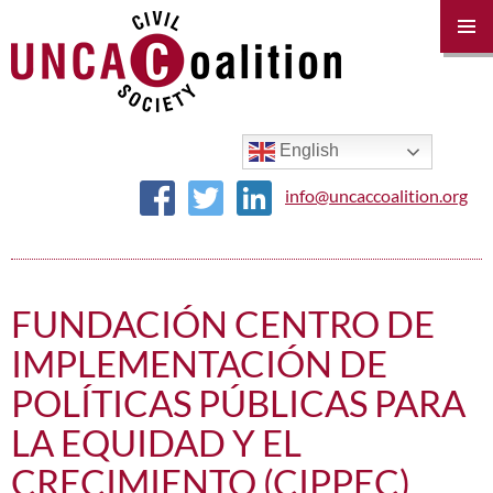
PRIM
MENU
SKIP
TO
CONTENT
English
info@uncaccoalition.org
FUNDACIÓN CENTRO DE
IMPLEMENTACIÓN DE
POLÍTICAS PÚBLICAS PARA
LA EQUIDAD Y EL
CRECIMIENTO (CIPPEC)