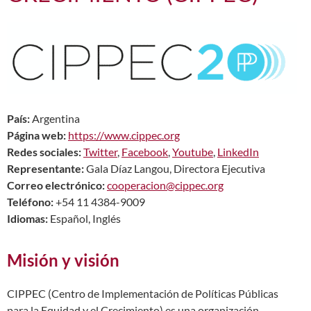
País:
Argentina
Página web:
https://www.cippec.org
Redes sociales:
Twitter
,
Facebook
,
Youtube
,
LinkedIn
Representante:
Gala Díaz Langou, Directora Ejecutiva
Correo electrónico:
cooperacion@cippec.org
Teléfono:
+54 11 4384-9009
Idiomas:
Español, Inglés
Misión y visión
CIPPEC (Centro de Implementación de Políticas Públicas
para la Equidad y el Crecimiento) es una organización