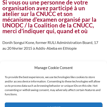
Si vous ou une personne de votre
organisation avez participé à un
atelier sur la CNUCC et son
mécanisme d’examen organisé par la
UNODC / la Coalition de la CNUCC,
merci d’indiquer qui, quand et où
Donih Songui Kone, former RULI Administration Board, 17
au 20 février 2015 à Addis-Abeba en Ethiopie
Manage Cookie Consent
To provide the best experiences, we use technologies like cookies to store
and/or access device information. Consenting to these technologies will allow
Supported by:
us to process data such as browsing behavior or unique IDs on this site. Not
consenting or withdrawing consent, may adversely affect certain features and
functions.
© 2026 UNCAC Coalition All Rights Reserved |
Impressum – Contact us
|
Privacy