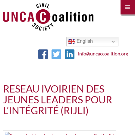
PRIM
MENU
SKIP
TO
CONTENT
English
info@uncaccoalition.org
RESEAU IVOIRIEN DES
JEUNES LEADERS POUR
L’INTÉGRITÉ (RIJLI)