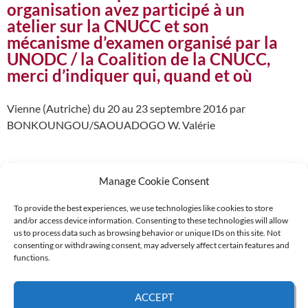
organisation avez participé à un
atelier sur la CNUCC et son
mécanisme d’examen organisé par la
UNODC / la Coalition de la CNUCC,
merci d’indiquer qui, quand et où
Vienne (Autriche) du 20 au 23 septembre 2016 par
BONKOUNGOU/SAOUADOGO W. Valérie
Manage Cookie Consent
To provide the best experiences, we use technologies like cookies to store
and/or access device information. Consenting to these technologies will allow
Supported by:
us to process data such as browsing behavior or unique IDs on this site. Not
consenting or withdrawing consent, may adversely affect certain features and
functions.
© 2026 UNCAC Coalition All Rights Reserved |
Impressum – Contact us
|
Privacy
ACCEPT
Policy
|
Cookie Policy