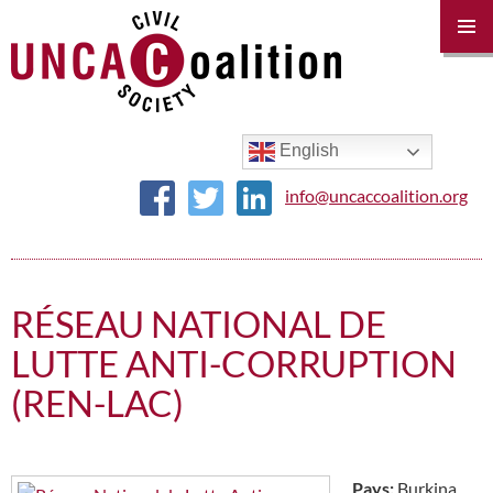
PRIM
MENU
SKIP
TO
CONTENT
English
info@uncaccoalition.org
RÉSEAU NATIONAL DE
LUTTE ANTI-CORRUPTION
(REN-LAC)
Pays:
Burkina